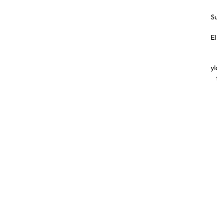
Su
El
yl