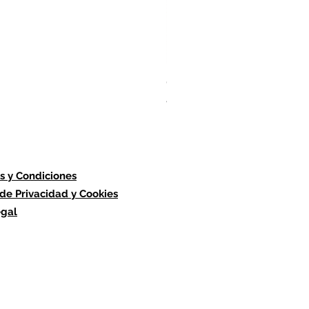
Candle/Difusser Gift
Precio
45,00 €
s y Condiciones
 de Privacidad y Cookies
egal