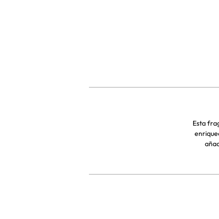
Esta fra
enrique
añad