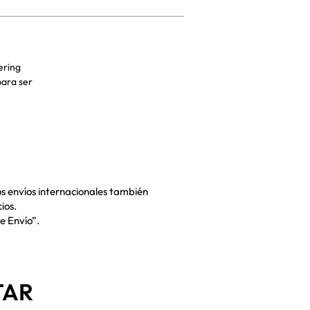
ering
para ser
os envíos internacionales también
ios.
e Envío”.
TAR